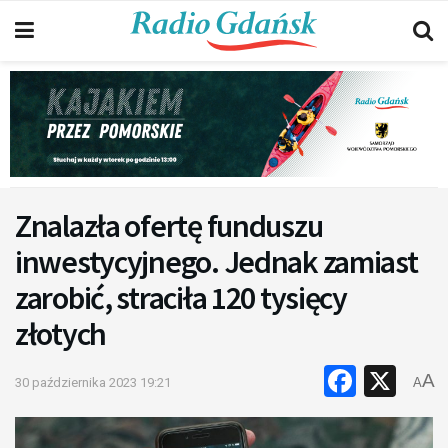
Znalazła ofertę funduszu
inwestycyjnego. Jednak zamiast
zarobić, straciła 120 tysięcy
złotych
Faceb
X
A
30 października 2023 19:21
A