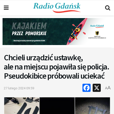
Chcieli urządzić ustawkę,
ale na miejscu pojawiła się policja.
Pseudokibice próbowali uciekać
Faceb
X
A
27 lutego 2024 09:59
A