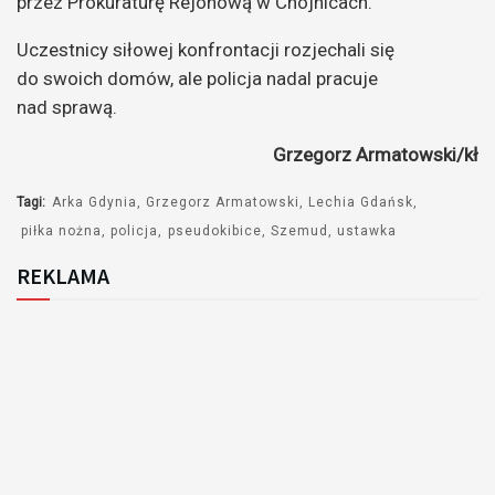
przez Prokuraturę Rejonową w Chojnicach.
Uczestnicy siłowej konfrontacji rozjechali się
do swoich domów, ale policja nadal pracuje
nad sprawą.
Grzegorz Armatowski/kł
Tagi:
Arka Gdynia
Grzegorz Armatowski
Lechia Gdańsk
piłka nożna
policja
pseudokibice
Szemud
ustawka
REKLAMA