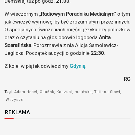
Demskiej tuż po godz.
21:00
.
W wieczornym
„Radiowym Poradniku Medialnym”
o tym
jak ćwiczyć wymowę, by być zrozumiałym przez innych.
O specjalnych ćwiczeniach mięśni języka czy policzków
oraz o czytaniu na głos opowie logopeda
Anita
Szarafińska
. Porozmawia z nią Alicja Samolewicz-
Jeglicka. Początek audycji o godzinie
22:30
.
Z kolei w piątek odwiedzimy
Gdynię
.
RG
Tagi:
Adam Hebel
Gdańsk
Kaszubi
majówka
Tatiana Slowi
Wdzydze
REKLAMA