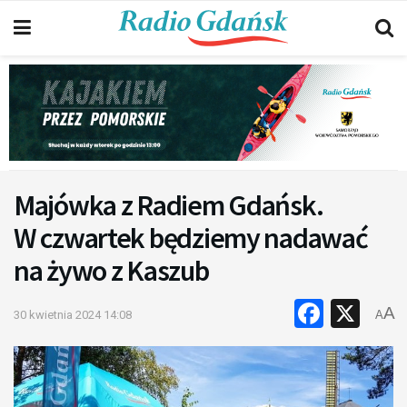
Majówka z Radiem Gdańsk.
W czwartek będziemy nadawać
na żywo z Kaszub
Faceb
X
A
30 kwietnia 2024 14:08
A