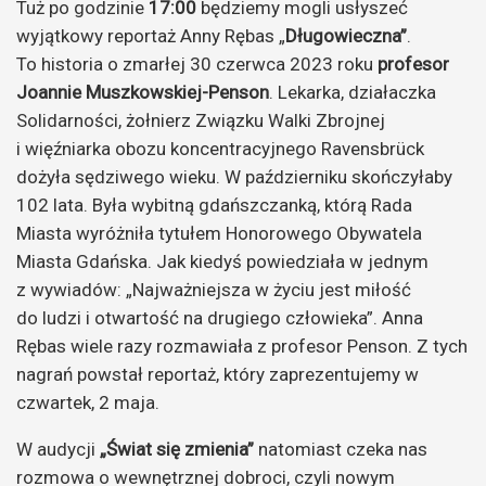
Tuż po godzinie
17:00
będziemy mogli usłyszeć
wyjątkowy reportaż Anny Rębas „
Długowieczna”
.
To historia o zmarłej 30 czerwca 2023 roku
profesor
Joannie Muszkowskiej-Penson
. Lekarka, działaczka
Solidarności, żołnierz Związku Walki Zbrojnej
i więźniarka obozu koncentracyjnego Ravensbrück
dożyła sędziwego wieku. W październiku skończyłaby
102 lata. Była wybitną gdańszczanką, którą Rada
Miasta wyróżniła tytułem Honorowego Obywatela
Miasta Gdańska. Jak kiedyś powiedziała w jednym
z wywiadów: „Najważniejsza w życiu jest miłość
do ludzi i otwartość na drugiego człowieka”. Anna
Rębas wiele razy rozmawiała z profesor Penson. Z tych
nagrań powstał reportaż, który zaprezentujemy w
czwartek, 2 maja.
W audycji
„Świat się zmienia”
natomiast czeka nas
rozmowa o wewnętrznej dobroci, czyli nowym