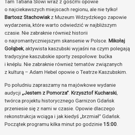
Tam Tatiana Slowi wraz z gośćmi opowie
o najciekawszych miejscach regionu, ale nie tylko!
Bartosz Stachowiak
z Muzeum Wdzydzkiego zapowie
wydarzenia, które warto odwiedzić w najbliższym
czasie. Nie zabraknie również historii
o najromantyczniejszym skansenie w Polsce.
Mikołaj
Gołąbek
, aktywista kaszubski wyjaśni na czym polegają
tradycyjne kaszubskie sporty zespołowe: bućka
i knéplu. Nie zabraknie również tematów związanych
z kulturą – Adam Hebel opowie o Teatrze Kaszubskim.
Po południu zapraszamy na majówkowe wydanie
audycji
„Jestem z Pomorza”
.
Krzysztof Kucharski
,
twórca projektu historycznego Garnizon Gdańsk
przeniesie się z nami w czasie. Opowie dlaczego
rekonstrukcja wciąga i jak kiedyś „brzmiał” Gdańsk.
Początek programu kilka minut po godzinie
15:00
.