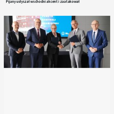
Pijany usłyszał wschodni akcent i zaatakował