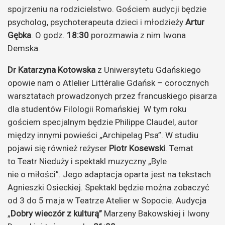
spojrzeniu na rodzicielstwo. Gościem audycji będzie
psycholog, psychoterapeuta dzieci i młodzieży
Artur
Gębka
. O godz.
18:30
porozmawia z nim Iwona
Demska.
Dr Katarzyna Kotowska
z Uniwersytetu Gdańskiego
opowie nam o Atlelier Littéralie Gdańsk – corocznych
warsztatach prowadzonych przez francuskiego pisarza
dla studentów Filologii Romańskiej W tym roku
gościem specjalnym będzie Philippe Claudel, autor
między innymi powieści „Archipelag Psa”. W studiu
pojawi się również reżyser
Piotr Kosewski
. Temat
to Teatr Nieduży i spektakl muzyczny „Byle
nie o miłości”. Jego adaptacja oparta jest na tekstach
Agnieszki Osieckiej. Spektakl będzie można zobaczyć
od 3 do 5 maja w Teatrze Atelier w Sopocie. Audycja
„
Dobry wieczór z kulturą”
Marzeny Bakowskiej i Iwony