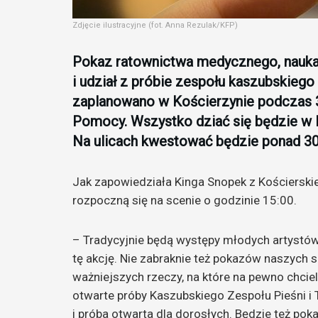
Zdjęcie ilustracyjne (fot. Anna Rezulak/KFP)
Pokaz ratownictwa medycznego, nauka u
i udział z próbie zespołu kaszubskiego –
zaplanowano w Kościerzynie podczas 33.
Pomocy. Wszystko dziać się będzie w K
Na ulicach kwestować będzie ponad 30
Jak zapowiedziała Kinga Snopek z Kościerskieg
rozpoczną się na scenie o godzinie 15:00.
– Tradycyjnie będą występy młodych artystów
tę akcję. Nie zabraknie też pokazów naszych s
ważniejszych rzeczy, na które na pewno chcie
otwarte próby Kaszubskiego Zespołu Pieśni i 
i próba otwarta dla dorosłych. Będzie też pok