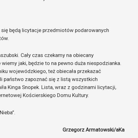
 się będą licytacje przedmiotów podarowanych
tów.
aszubski. Cały czas czekamy na obiecany
e wiemy jaki, będzie to na pewno duża niespodzianka.
iku wojewódzkiego, też obiecała przekazać
i państwo zapoznać się z listą wszystkich
a Kinga Snopek. Lista, wraz z godzinami licytacji,
ternetowej Kościerskiego Domu Kultury.
Nieba”.
Grzegorz Armatowski/aKa