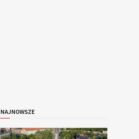
k
NAJNOWSZE