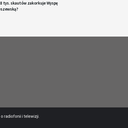
48 tys. skautów zakorkuje Wyspę
eszewską?
radiofonii i telewizji.