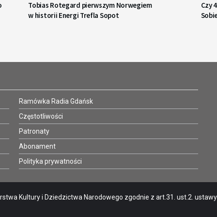
o
Tobias Rotegard pierwszym Norwegiem
Czy 
w historii Energi Trefla Sopot
Sobi
Ramówka Radia Gdańsk
Częstotliwości
Patronaty
Abonament
Polityka prywatności
stwa Kultury i Dziedzictwa Narodowego zgodnie z art.31. ust.2. ustawy o 