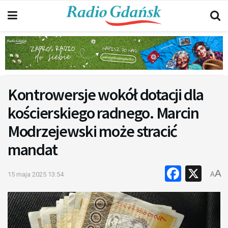
Kontrowersje wokół dotacji dla
kościerskiego radnego. Marcin
Modrzejewski może stracić
mandat
Faceb
X
A
15 maja 2025 13:54
A