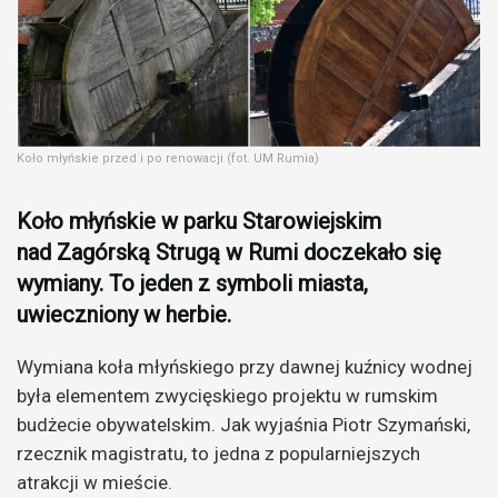
Koło młyńskie przed i po renowacji (fot. UM Rumia)
Koło młyńskie w parku Starowiejskim
nad Zagórską Strugą w Rumi doczekało się
wymiany. To jeden z symboli miasta,
uwieczniony w herbie.
Wymiana koła młyńskiego przy dawnej kuźnicy wodnej
była elementem zwycięskiego projektu w rumskim
budżecie obywatelskim. Jak wyjaśnia Piotr Szymański,
rzecznik magistratu, to jedna z popularniejszych
atrakcji w mieście.