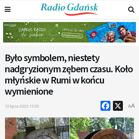
Było symbolem, niestety
nadgryzionym zębem czasu. Koło
młyńskie w Rumi w końcu
wymienione
Faceb
X
A
13 lipca 2025 15:05
A