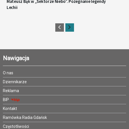
Mateusz Bąk w „Sektorze Niebo”. Pożegnanie legendy
Lechii
Nawigacja
O nas
Dziennikarze
Reklama
BIP
Kontakt
Ramówka Radia Gdańsk
Częstotliwości