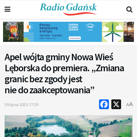
Apel wójta gminy Nowa Wieś
Lęborska do premiera. „Zmiana
granic bez zgody jest
nie do zaakceptowania”
Faceb
X
A
29 lipca 2025 17:29
A