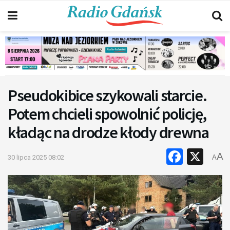
Pseudokibice szykowali starcie.
Potem chcieli spowolnić policję,
kładąc na drodze kłody drewna
Faceb
X
A
30 lipca 2025 08:02
A