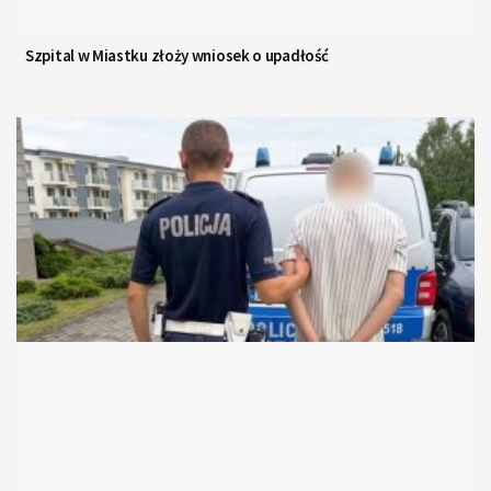
Szpital w Miastku złoży wniosek o upadłość