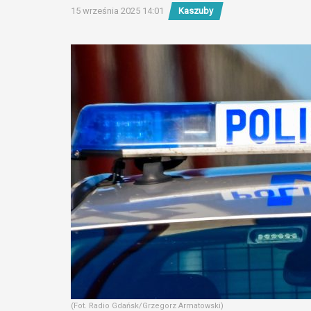
15 września 2025 14:01
Kaszuby
(Fot. Radio Gdańsk/Grzegorz Armatowski)