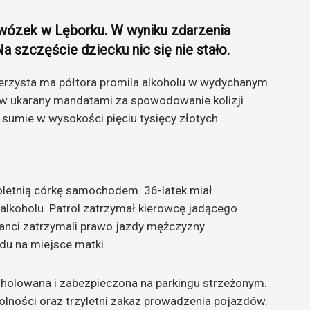
 wózek w Lęborku. W wyniku zdarzenia
a szczęście dziecku nic się nie stało.
werzysta ma półtora promila alkoholu w wydychanym
ów ukarany mandatami za spowodowanie kolizji
umie w wysokości pięciu tysięcy złotych.
ioletnią córkę samochodem. 36-latek miał
lkoholu. Patrol zatrzymał kierowcę jadącego
cjanci zatrzymali prawo jazdy mężczyzny
zdu na miejsce matki.
 odholowana i zabezpieczona na parkingu strzeżonym.
olności oraz trzyletni zakaz prowadzenia pojazdów.