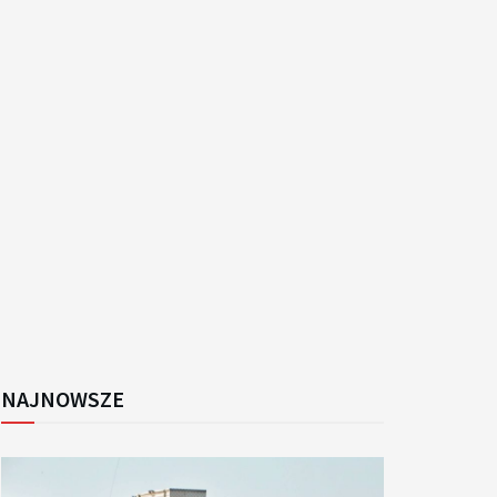
k
NAJNOWSZE