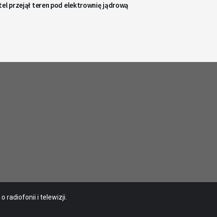
el przejął teren pod elektrownię jądrową
radiofonii i telewizji.