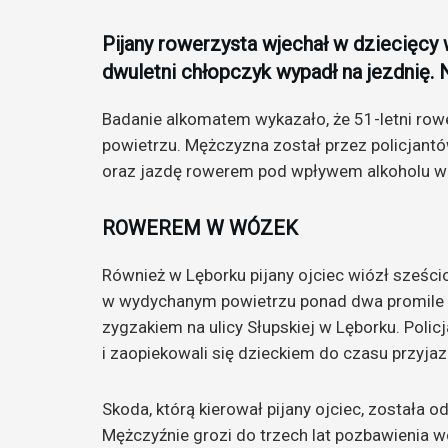
Pijany rowerzysta wjechał w dziecięcy
dwuletni chłopczyk wypadł na jezdnię. N
Badanie alkomatem wykazało, że 51-letni ro
powietrzu. Mężczyzna został przez policjant
oraz jazdę rowerem pod wpływem alkoholu w s
ROWEREM W WÓZEK
Również w Lęborku pijany ojciec wiózł sześc
w wydychanym powietrzu ponad dwa promile a
zygzakiem na ulicy Słupskiej w Lęborku. Poli
i zaopiekowali się dzieckiem do czasu przyja
Skoda, którą kierował pijany ojciec, została
Mężczyźnie grozi do trzech lat pozbawienia w