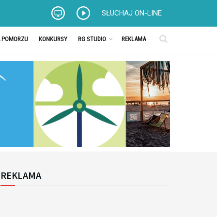
SŁUCHAJ ON-LINE
A POMORZU
KONKURSY
RG STUDIO
REKLAMA
REKLAMA