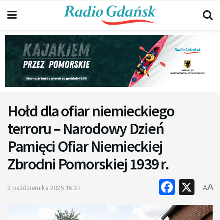
Hołd dla ofiar niemieckiego
terroru – Narodowy Dzień
Pamięci Ofiar Niemieckiej
Zbrodni Pomorskiej 1939 r.
Faceb
X
A
2 października 2025 16:27
A