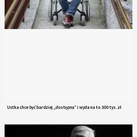
Ustka chce być bardziej „dostępna” i wyda na to 300 tys. zł