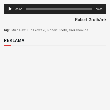
Odtwarzacz
00:00
00:00
plików
Robert Groth/mk
dźwiękowych
Tagi:
Mirosław Kuczkowski
Robert Groth
Sierakowice
REKLAMA