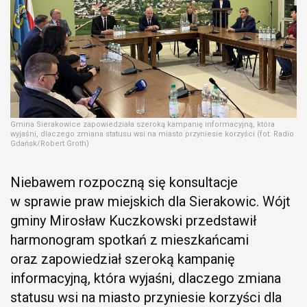
Gmina Sierakowice zapowiedziała szeroką kampanię informacyjną, która
wyjaśni, dlaczego zmiana statusu wsi na miasto przyniesie korzyści (fot. Radio
Gdańsk/Robert Groth)
Niebawem rozpoczną się konsultacje
w sprawie praw miejskich dla Sierakowic. Wójt
gminy Mirosław Kuczkowski przedstawił
harmonogram spotkań z mieszkańcami
oraz zapowiedział szeroką kampanię
informacyjną, która wyjaśni, dlaczego zmiana
statusu wsi na miasto przyniesie korzyści dla