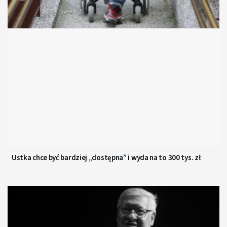
Ustka chce być bardziej „dostępna” i wyda na to 300 tys. zł