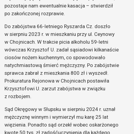
pozostaje nam ewentualnie kasacja – stwierdził
po zakończonej rozprawie.
Do zabójstwa 66-letniego Ryszarda Cz. doszło
w sierpniu 2023 r. w mieszkaniu przy ul. Ceynowy
w Chojnicach. W trakcie picia alkoholu 59-letni
wówczas Krzysztof U. zadał sąsiadowi kilkanaście
ciosów nożem kuchennym, co spowodowało
natychmiastową śmierć mężczyzny. Po zabójstwie
sprawca zabrał z mieszkania 800 zł i wyszedł.
Prokuratura Rejonowa w Chojnicach postawiła
Krzysztofowi U. zarzut zabójstwa w związku
z rozbojem.
Sąd Okręgowy w Słupsku w sierpniu 2024 r. uznał
mężczyznę winnym i wymierzył mu karę 25 lat
więzienia. Ponadto sąd orzekł wobec oskarżonego
kwotę 50 tys. zł zadośćuczynienia dla każdego