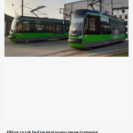
Elbląg za rok będzie miał nowoczesne tramwaje