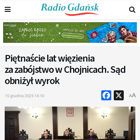
Piętnaście lat więzienia
za zabójstwo w Chojnicach. Sąd
obniżył wyrok
Faceb
X
A
15 grudnia 2025 14:10
A