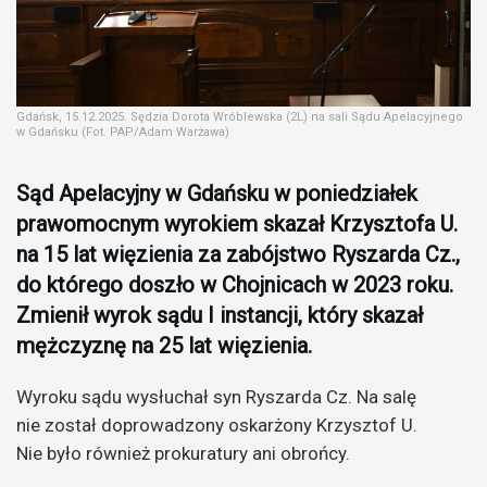
Gdańsk, 15.12.2025. Sędzia Dorota Wróblewska (2L) na sali Sądu Apelacyjnego
w Gdańsku (Fot. PAP/Adam Warżawa)
Sąd Apelacyjny w Gdańsku w poniedziałek
prawomocnym wyrokiem skazał Krzysztofa U.
na 15 lat więzienia za zabójstwo Ryszarda Cz.,
do którego doszło w Chojnicach w 2023 roku.
Zmienił wyrok sądu I instancji, który skazał
mężczyznę na 25 lat więzienia.
Wyroku sądu wysłuchał syn Ryszarda Cz. Na salę
nie został doprowadzony oskarżony Krzysztof U.
Nie było również prokuratury ani obrońcy.