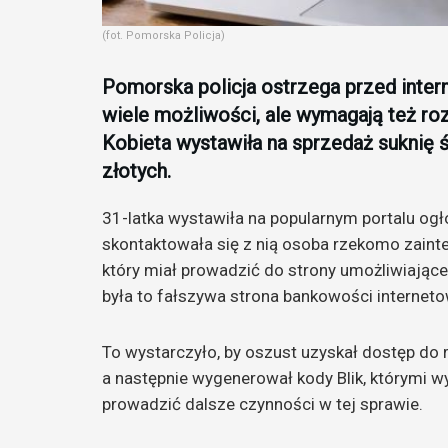
(fot. Pomorska Policja)
Pomorska policja ostrzega przed inter
wiele możliwości, ale wymagają też roz
Kobieta wystawiła na sprzedaż suknię śl
złotych.
31-latka wystawiła na popularnym portalu og
skontaktowała się z nią osoba rzekomo zainte
który miał prowadzić do strony umożliwiającej
była to fałszywa strona bankowości interneto
To wystarczyło, by oszust uzyskał dostęp do 
a następnie wygenerował kody Blik, którymi wy
prowadzić dalsze czynności w tej sprawie.