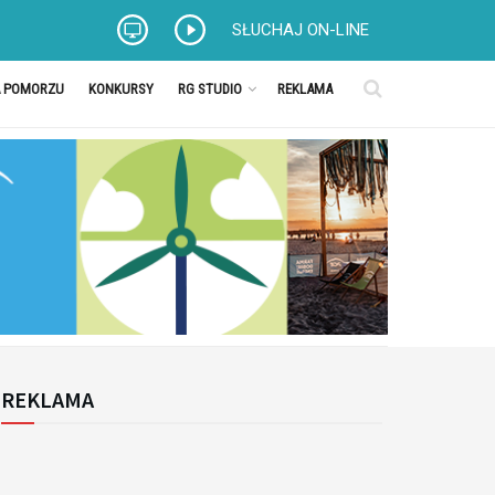
SŁUCHAJ ON-LINE
A POMORZU
KONKURSY
RG STUDIO
REKLAMA
REKLAMA