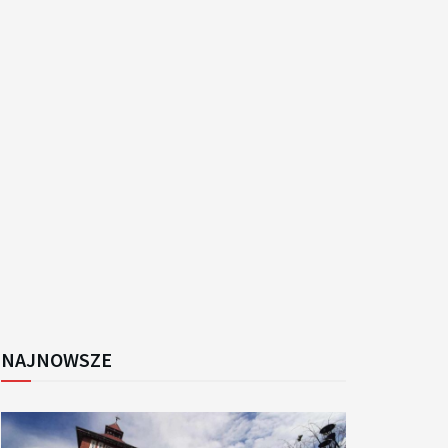
k
NAJNOWSZE