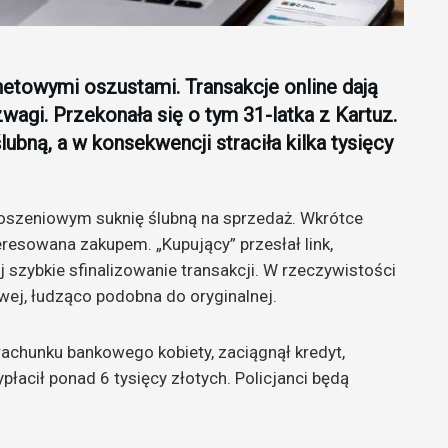
netowymi oszustami. Transakcje online dają
wagi. Przekonała się o tym 31-latka z Kartuz.
ubną, a w konsekwencji straciła kilka tysięcy
łoszeniowym suknię ślubną na sprzedaż. Wkrótce
resowana zakupem. „Kupujący” przesłał link,
 szybkie sfinalizowanie transakcji. W rzeczywistości
wej, łudząco podobna do oryginalnej.
rachunku bankowego kobiety, zaciągnął kredyt,
płacił ponad 6 tysięcy złotych. Policjanci będą