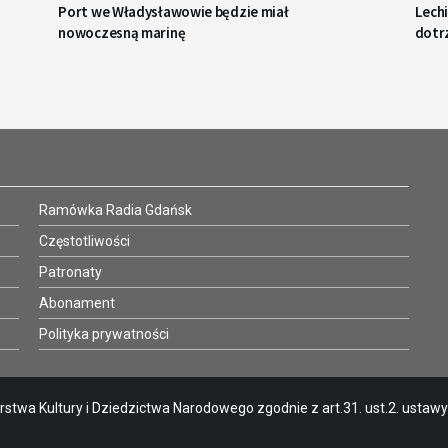
Port we Władysławowie będzie miał
Lechi
nowoczesną marinę
dotr
Ramówka Radia Gdańsk
Częstotliwości
Patronaty
Abonament
Polityka prywatności
stwa Kultury i Dziedzictwa Narodowego zgodnie z art.31. ust.2. ustawy o 