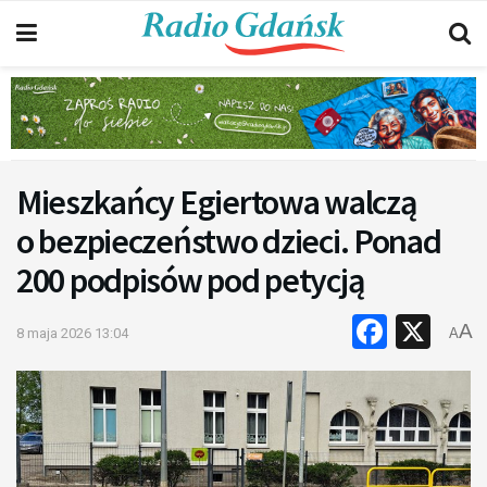
Mieszkańcy Egiertowa walczą
o bezpieczeństwo dzieci. Ponad
200 podpisów pod petycją
Faceb
X
A
8 maja 2026 13:04
A