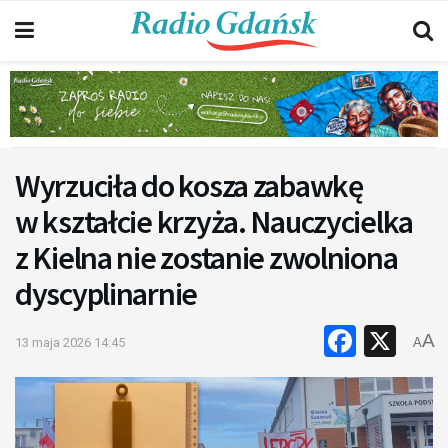
Wyrzuciła do kosza zabawkę
w kształcie krzyża. Nauczycielka
z Kielna nie zostanie zwolniona
dyscyplinarnie
Faceb
X
A
13 maja 2026 14:45
A