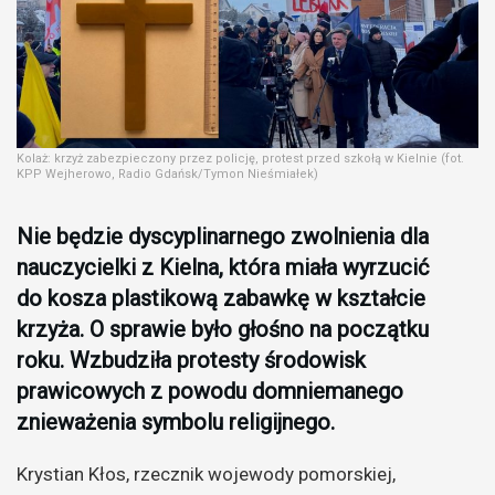
Kolaż: krzyż zabezpieczony przez policję, protest przed szkołą w Kielnie (fot.
KPP Wejherowo, Radio Gdańsk/Tymon Nieśmiałek)
Nie będzie dyscyplinarnego zwolnienia dla
nauczycielki z Kielna, która miała wyrzucić
do kosza plastikową zabawkę w kształcie
krzyża. O sprawie było głośno na początku
roku. Wzbudziła protesty środowisk
prawicowych z powodu domniemanego
znieważenia symbolu religijnego.
Krystian Kłos, rzecznik wojewody pomorskiej,