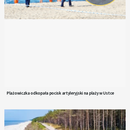
Plażowiczka odkopała pocisk artyleryjski na plaży w Ustce