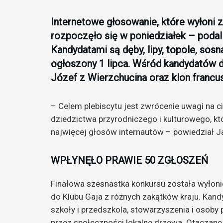
Internetowe głosowanie, które wyłoni 
rozpoczęło się w poniedziałek – podal
Kandydatami są dęby, lipy, topole, sosn
ogłoszony 1 lipca. Wśród kandydatów d
Józef z Wierzchucina oraz klon francu
– Celem plebiscytu jest zwrócenie uwagi na 
dziedzictwa przyrodniczego i kulturowego, kt
najwięcej głosów internautów – powiedział J
WPŁYNĘŁO PRAWIE 50 ZGŁOSZEŃ
Finałowa szesnastka konkursu została wyłonio
do Klubu Gaja z różnych zakątków kraju. Kan
szkoły i przedszkola, stowarzyszenia i osoby 
przez społeczności lokalne drzewa. Otaczane 