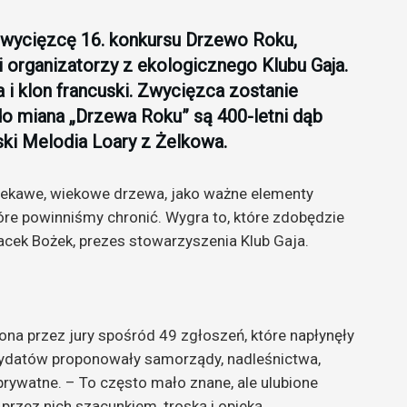
zwycięzcę 16. konkursu Drzewo Roku,
i organizatorzy z ekologicznego Klubu Gaja.
a i klon francuski. Zwycięzca zostanie
o miana „Drzewa Roku” są 400-letni dąb
ski Melodia Loary z Żelkowa.
ciekawe, wiekowe drzewa, jako ważne elementy
óre powinniśmy chronić. Wygra to, które zdobędzie
acek Bożek, prezes stowarzyszenia Klub Gaja.
na przez jury spośród 49 zgłoszeń, które napłynęły
dydatów proponowały samorządy, nadleśnictwa,
prywatne. – To często mało znane, ale ulubione
przez nich szacunkiem, troską i opieką.