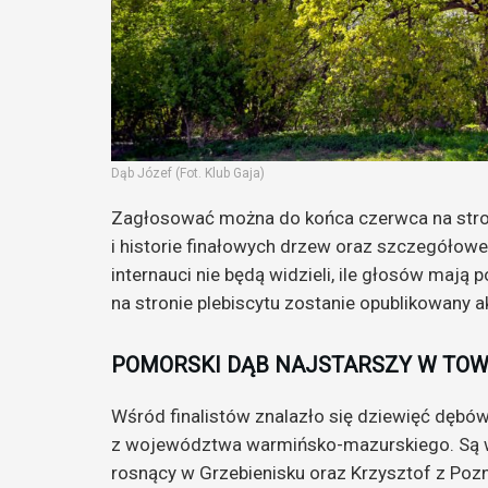
Dąb Józef (Fot. Klub Gaja)
Zagłosować można do końca czerwca na str
i historie finałowych drzew oraz szczegółow
internauci nie będą widzieli, ile głosów mają 
na stronie plebiscytu zostanie opublikowany a
POMORSKI DĄB NAJSTARSZY W TO
Wśród finalistów znalazło się dziewięć dębów
z województwa warmińsko-mazurskiego. Są wi
rosnący w Grzebienisku oraz Krzysztof z Poz