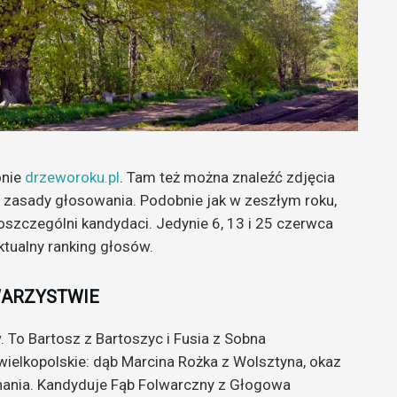
onie
drzeworoku.pl
. Tam też można znaleźć zdjęcia
e zasady głosowania. Podobnie jak w zeszłym roku,
poszczególni kandydaci. Jedynie 6, 13 i 25 czerwca
ktualny ranking głosów.
WARZYSTWIE
. To Bartosz z Bartoszyc i Fusia z Sobna
elkopolskie: dąb Marcina Rożka z Wolsztyna, okaz
nania. Kandyduje Fąb Folwarczny z Głogowa