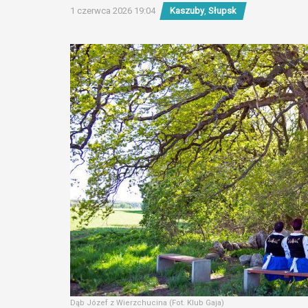
1 czerwca 2026 19:04
Kaszuby
,
Słupsk
Dąb Józef z Wierzchucina (Fot. Klub Gaja)