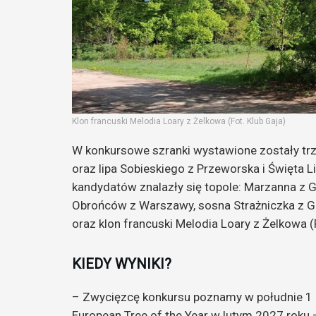
Klon francuski Melodia Loary z Żelkowa (Fot. Klub Gaja)
W konkursowe szranki wystawione zostały trzy
oraz lipa Sobieskiego z Przeworska i Święta L
kandydatów znalazły się topole: Marzanna z
Obrońców z Warszawy, sosna Strażniczka z 
oraz klon francuski Melodia Loary z Żelkowa 
KIEDY WYNIKI?
– Zwycięzcę konkursu poznamy w południe 1 l
European Tree of the Year w lutym 2027 roku 