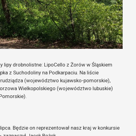
 lipy drobnolistne: LipoCello z Żorów w Śląskiem
ipka z Suchodoliny na Podkarpaciu. Na liście
 Grudziądza (województwo kujawsko-pomorskie),
Gorzowa Wielkopolskiego (województwo lubuskie)
(Pomorskie).
ipca. Będzie on reprezentował nasz kraj w konkursie
– zaznaczył Jacek Bożek.