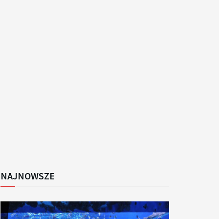
k
NAJNOWSZE