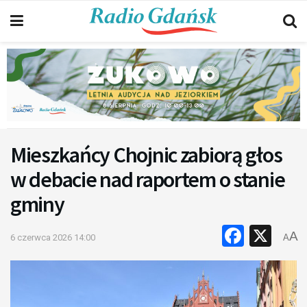
Mieszkańcy Chojnic zabiorą głos
w debacie nad raportem o stanie
gminy
Faceb
X
A
6 czerwca 2026 14:00
A