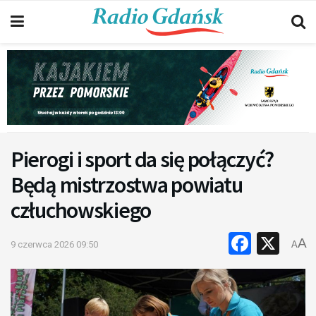
Pierogi i sport da się połączyć?
Będą mistrzostwa powiatu
człuchowskiego
Faceb
X
A
9 czerwca 2026 09:50
A