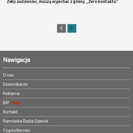
Żeby zadzwonić, muszą wyjechać z gminy. „Zero kontaktu”
Nawigacja
O nas
Dziennikarze
Reklama
BIP
Kontakt
Ramówka Radia Gdańsk
Częstotliwości