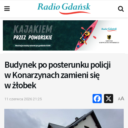
Budynek po posterunku policji
w Konarzynach zamieni się
w żłobek
Faceb
X
A
11 czerwca 2026 21:25
A