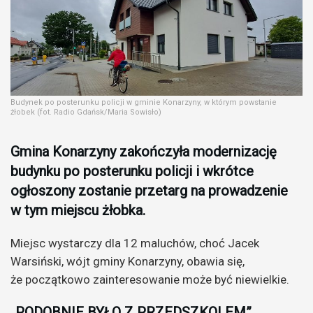
Budynek po posterunku policji w gminie Konarzyny, w którym powstanie
żłobek (fot. Radio Gdańsk/Maria Sowisło)
Gmina Konarzyny zakończyła modernizację
budynku po posterunku policji i wkrótce
ogłoszony zostanie przetarg na prowadzenie
w tym miejscu żłobka.
Miejsc wystarczy dla 12 maluchów, choć Jacek
Warsiński, wójt gminy Konarzyny, obawia się,
że początkowo zainteresowanie może być niewielkie.
„PODOBNIE BYŁO Z PRZEDSZKOLEM”