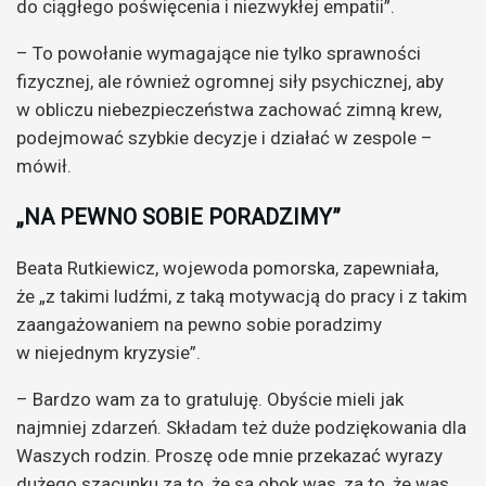
do ciągłego poświęcenia i niezwykłej empatii”.
– To powołanie wymagające nie tylko sprawności
fizycznej, ale również ogromnej siły psychicznej, aby
w obliczu niebezpieczeństwa zachować zimną krew,
podejmować szybkie decyzje i działać w zespole –
mówił.
„NA PEWNO SOBIE PORADZIMY”
Beata Rutkiewicz, wojewoda pomorska, zapewniała,
że „z takimi ludźmi, z taką motywacją do pracy i z takim
zaangażowaniem na pewno sobie poradzimy
w niejednym kryzysie”.
– Bardzo wam za to gratuluję. Obyście mieli jak
najmniej zdarzeń. Składam też duże podziękowania dla
Waszych rodzin. Proszę ode mnie przekazać wyrazy
dużego szacunku za to, że są obok was, za to, że was