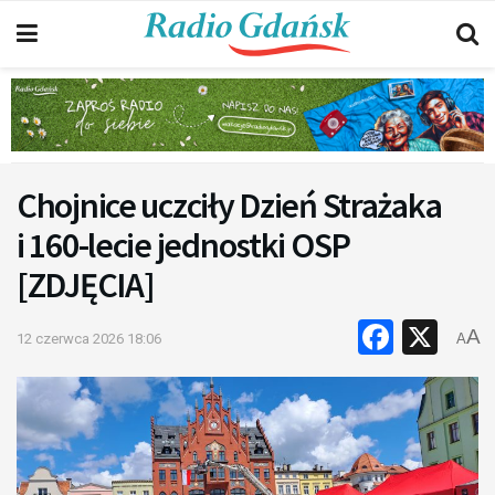
Chojnice uczciły Dzień Strażaka
i 160-lecie jednostki OSP
[ZDJĘCIA]
Faceb
X
A
12 czerwca 2026 18:06
A