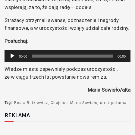
wspierają, za to, że dają radę – dodała.
Strażacy otrzymali awanse, odznaczenia i nagrody
finansowe, a w uroczystości wzięły udział całe rodziny.
Posłuchaj:
Odtwarzacz
00:00
00:00
plików
Władze miasta zapewniały podczas uroczystości,
dźwiękowych
że w ciągu trzech lat powstanie nowa remiza.
Maria Sowisło/aKa
Tagi:
Beata Rutkiewicz
Chojnice
Maria Sowisło
straż pożarna
REKLAMA