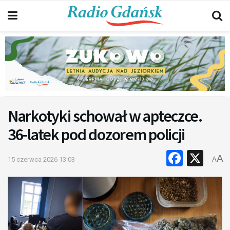
Narkotyki schował w apteczce.
36-latek pod dozorem policji
Faceb
X
A
15 czerwca 2026 13:03
A