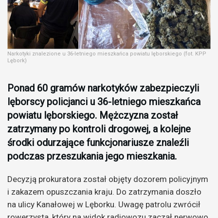
Narkotyki znalezione u 36-letniego mieszkańca powiatu lęborskiego (fot. KPP
Lębork)
Ponad 60 gramów narkotyków zabezpieczyli
lęborscy policjanci u 36-letniego mieszkańca
powiatu lęborskiego. Mężczyzna został
zatrzymany po kontroli drogowej, a kolejne
środki odurzające funkcjonariusze znaleźli
podczas przeszukania jego mieszkania.
Decyzją prokuratora został objęty dozorem policyjnym
i zakazem opuszczania kraju. Do zatrzymania doszło
na ulicy Kanałowej w Lęborku. Uwagę patrolu zwrócił
rowerzysta, który na widok radiowozu zaczął nerwowo