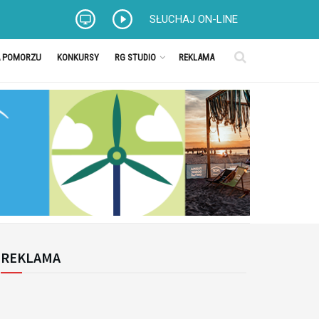
SŁUCHAJ ON-LINE
A POMORZU
KONKURSY
RG STUDIO
REKLAMA
REKLAMA