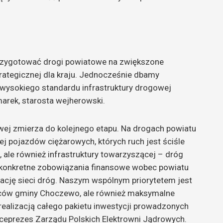
zygotować drogi powiatowe na zwiększone
trategicznej dla kraju. Jednocześnie dbamy
wysokiego standardu infrastruktury drogowej
arek, starosta wejherowski.
owej zmierza do kolejnego etapu. Na drogach powiatu
j pojazdów ciężarowych, których ruch jest ściśle
 ale również infrastruktury towarzyszącej – dróg
aj konkretne zobowiązania finansowe wobec powiatu
cję sieci dróg. Naszym wspólnym priorytetem jest
ców gminy Choczewo, ale również maksymalne
 realizacją całego pakietu inwestycji prowadzonych
iceprezes Zarządu Polskich Elektrowni Jądrowych.