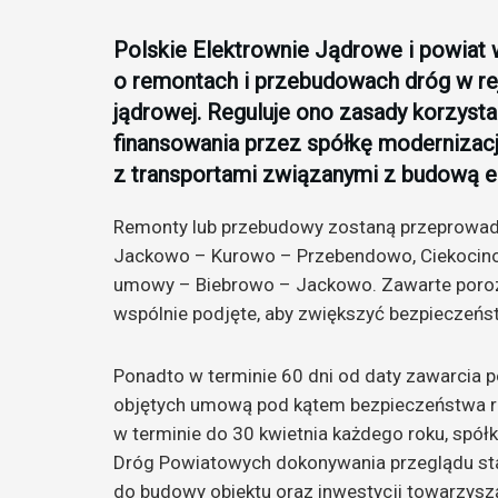
Polskie Elektrownie Jądrowe i powiat
o remontach i przebudowach dróg w rejo
jądrowej. Reguluje ono zasady korzyst
finansowania przez spółkę modernizac
z transportami związanymi z budową el
Remonty lub przebudowy zostaną przeprowadz
Jackowo – Kurowo – Przebendowo, Ciekocino 
umowy – Biebrowo – Jackowo. Zawarte porozum
wspólnie podjęte, aby zwiększyć bezpieczeń
Ponadto w terminie 60 dni od daty zawarcia p
objętych umową pod kątem bezpieczeństwa 
w terminie do 30 kwietnia każdego roku, spó
Dróg Powiatowych dokonywania przeglądu st
do budowy obiektu oraz inwestycji towarzys