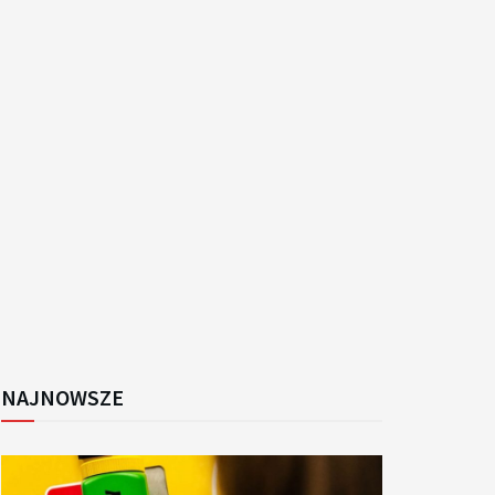
k
NAJNOWSZE