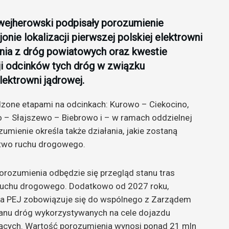
 wejherowski podpisały porozumienie
nie lokalizacji pierwszej polskiej elektrowni
ania z dróg powiatowych oraz kwestie
ji odcinków tych dróg w związku
ektrowni jądrowej.
one etapami na odcinkach: Kurowo – Ciekocino,
– Słajszewo – Biebrowo i – w ramach oddzielnej
ienie określa także działania, jakie zostaną
stwo ruchu drogowego.
orozumienia odbędzie się przegląd stanu tras
ruchu drogowego. Dodatkowo od 2027 roku,
łka PEJ zobowiązuje się do wspólnego z Zarządem
anu dróg wykorzystywanych na cele dojazdu
zących. Wartość porozumienia wynosi ponad 21 mln