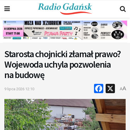
Starosta chojnicki złamał prawo?
Wojewoda uchyla pozwolenia
na budowę
Faceb
X
A
9 lipca 2026 12:10
A