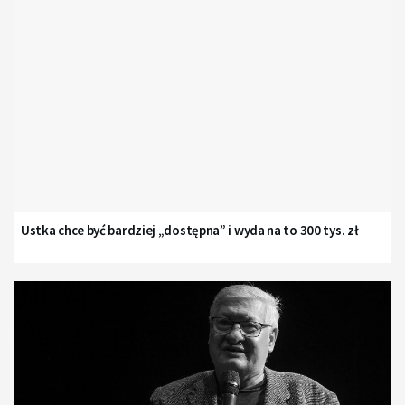
Ustka chce być bardziej „dostępna” i wyda na to 300 tys. zł