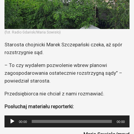
(fot. Radio Gdańsk/Maria Sowisło)
Starosta chojnicki Marek Szczepański czeka, aż spór
rozstrzygnie sąd.
– To czy wydałem pozwolenie wbrew planowi
zagospodarowania ostatecznie rozstrzygną sądy” –
powiedział starosta.
Przedsiębiorca nie chciał z nami rozmawiać.
Posłuchaj materiału reporterki:
Odtwarzacz
00:00
00:00
plików