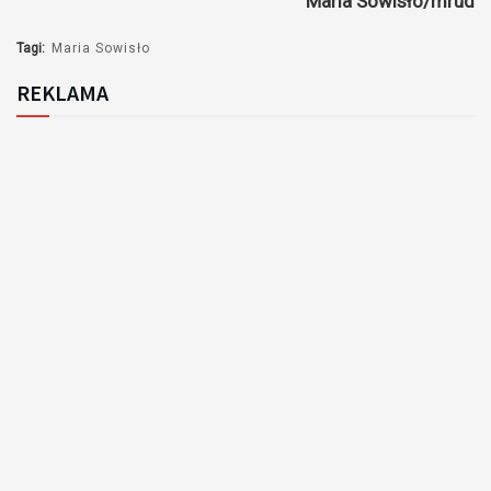
Maria Sowisło/mrud
dźwiękowych
Tagi:
Maria Sowisło
REKLAMA