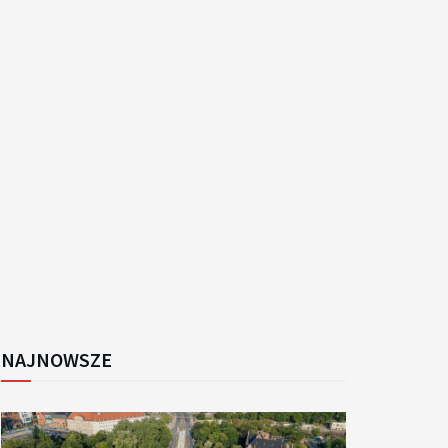
k
NAJNOWSZE