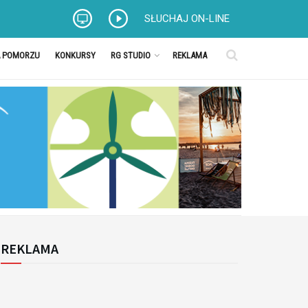
SŁUCHAJ ON-LINE
A POMORZU
KONKURSY
RG STUDIO
REKLAMA
REKLAMA