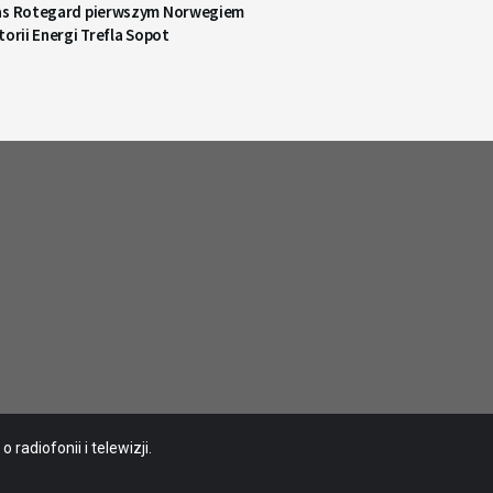
as Rotegard pierwszym Norwegiem
torii Energi Trefla Sopot
radiofonii i telewizji.