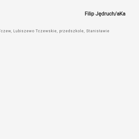
Filip Jędruch/aKa
Tczew
Lubiszewo Tczewskie
przedszkole
Stanisławie