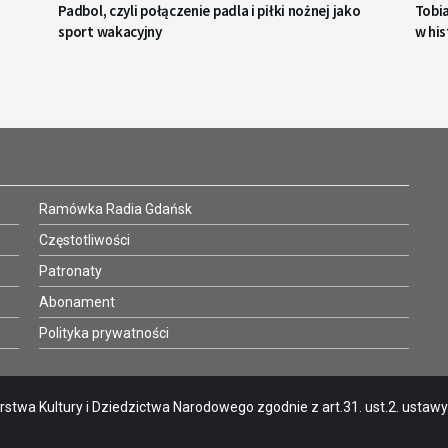
Padbol, czyli połączenie padla i piłki nożnej jako
Tobi
sport wakacyjny
w his
Ramówka Radia Gdańsk
Częstotliwości
Patronaty
Abonament
Polityka prywatności
stwa Kultury i Dziedzictwa Narodowego zgodnie z art.31. ust.2. ustawy o 