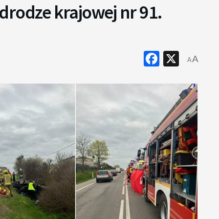
drodze krajowej nr 91.
Faceboo
X
A
A