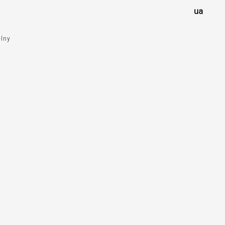
ua
elny