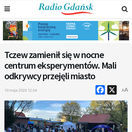
Tczew zamienił się w nocne
centrum eksperymentów. Mali
odkrywcy przejęli miasto
Faceb
X
A
10 maja 2026 12:04
A