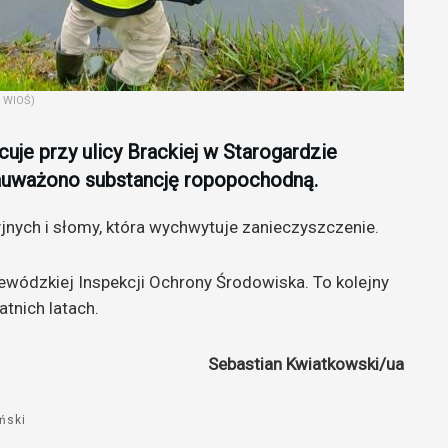
. WIOŚ)
uje przy ulicy Brackiej w Starogardzie
zauważono substancję ropopochodną.
jnych i słomy, która wychwytuje zanieczyszczenie.
jewódzkiej Inspekcji Ochrony Środowiska. To kolejny
tnich latach.
Sebastian Kwiatkowski/ua
ński