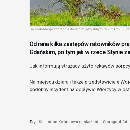
Do podobnego zdarzenia doszło między innymi w 2023 roku (Fot
Od rana kilka zastępów ratowników prac
Gdańskim, po tym jak w rzece Stynie 
Jak informują strażacy, użyto rękawów sorpcy
Na miejscu działali także przedstawiciele Wo
podobny incydent na dopływie Wierzycy w osta
Tagi:
Sebastian Kwiatkowski
skażenie
Starogard Gda