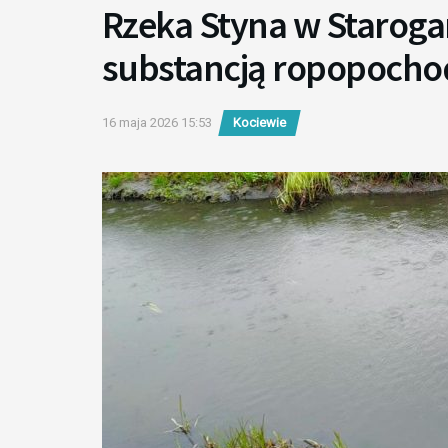
Rzeka Styna w Starog
substancją ropopoch
16 maja 2026 15:53
Kociewie