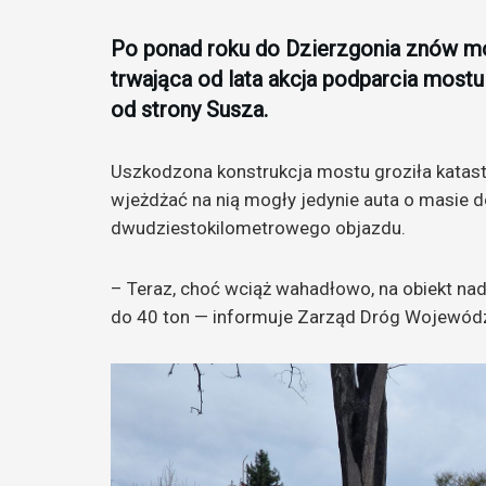
Po ponad roku do Dzierzgonia znów mo
trwająca od lata akcja podparcia most
od strony Susza.
Uszkodzona konstrukcja mostu groziła katast
wjeżdżać na nią mogły jedynie auta o masie d
dwudziestokilometrowego objazdu.
– Teraz, choć wciąż wahadłowo, na obiekt na
do 40 ton — informuje Zarząd Dróg Wojewód