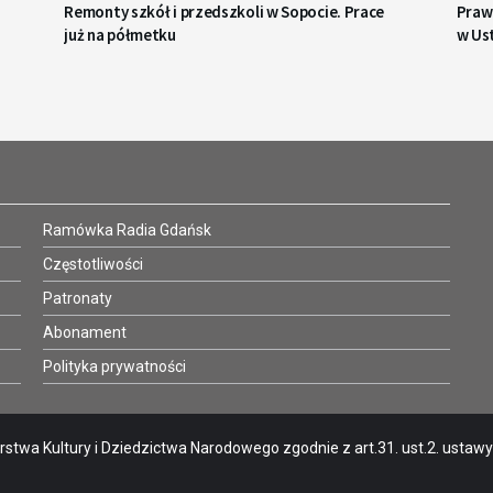
Remonty szkół i przedszkoli w Sopocie. Prace
Prawi
już na półmetku
w Us
Ramówka Radia Gdańsk
Częstotliwości
Patronaty
Abonament
Polityka prywatności
stwa Kultury i Dziedzictwa Narodowego zgodnie z art.31. ust.2. ustawy o 