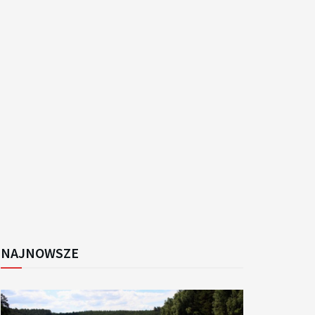
k
NAJNOWSZE