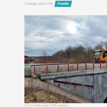
13 lutego 2024 17:39
Powiśle
(Fot. Piotr Michalski/ZDW Gdańsk)