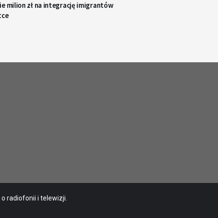
e milion zł na integrację imigrantów
tce
radiofonii i telewizji.