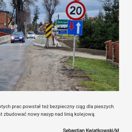
tych prac powstał też bezpieczny ciąg dla pieszych.
lat zbudować nowy nasyp nad linią kolejową.
Sebastian Kwiatkowski/kł