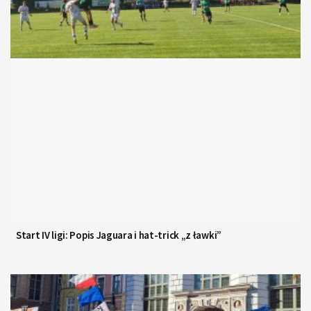
Start IV ligi: Popis Jaguara i hat-trick „z ławki”