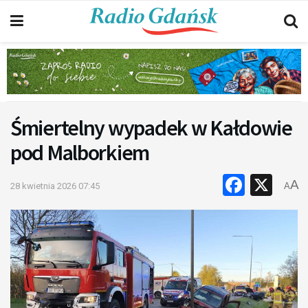
Śmiertelny wypadek w Kałdowie
pod Malborkiem
Faceb
X
A
28 kwietnia 2026 07:45
A