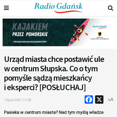
Urząd miasta chce postawić ule
w centrum Słupska. Co o tym
pomyśle sądzą mieszkańcy
i eksperci? [POSŁUCHAJ]
Faceb
X
A
1 lipca 2021 11:28
A
Pasieka w centrum miasta? Nad tym myślą władze