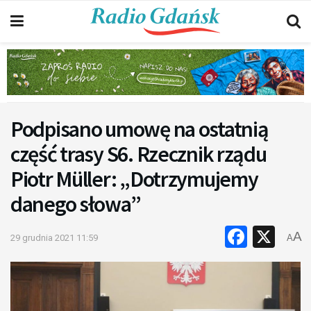
Podpisano umowę na ostatnią
część trasy S6. Rzecznik rządu
Piotr Müller: „Dotrzymujemy
danego słowa”
Faceb
X
A
29 grudnia 2021 11:59
A