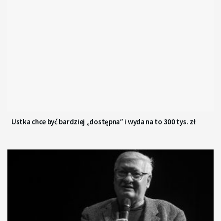
Ustka chce być bardziej „dostępna” i wyda na to 300 tys. zł