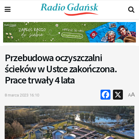
Przebudowa oczyszczalni
ścieków w Ustce zakończona.
Prace trwały 4 lata
Faceb
X
A
8 marca 2023 16:10
A