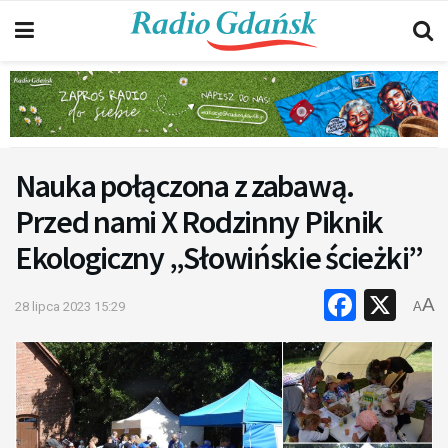
Nauka połączona z zabawą.
Przed nami X Rodzinny Piknik
Ekologiczny „Słowińskie ścieżki”
Faceb
X
A
28 lipca 2023 15:29
A