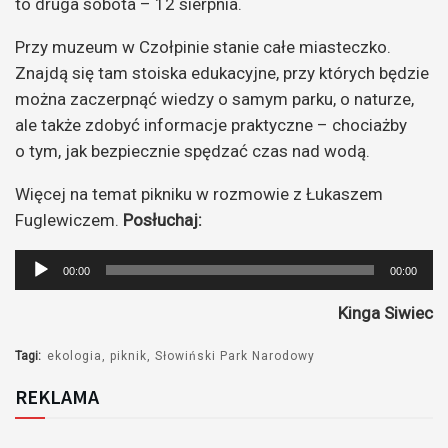
to druga sobota – 12 sierpnia.
Przy muzeum w Czołpinie stanie całe miasteczko.
Znajdą się tam stoiska edukacyjne, przy których będzie
można zaczerpnąć wiedzy o samym parku, o naturze,
ale także zdobyć informacje praktyczne – chociażby
o tym, jak bezpiecznie spędzać czas nad wodą.
Więcej na temat pikniku w rozmowie z Łukaszem
Fuglewiczem.
Posłuchaj:
Odtwarzacz
00:00
00:00
plików
Kinga Siwiec
dźwiękowych
Tagi:
ekologia
piknik
Słowiński Park Narodowy
REKLAMA