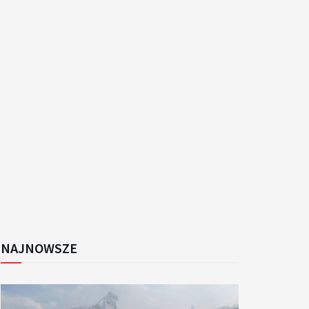
k
NAJNOWSZE