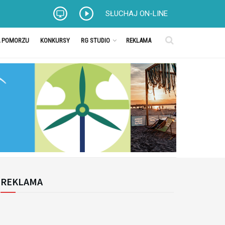
SŁUCHAJ ON-LINE
A POMORZU
KONKURSY
RG STUDIO
REKLAMA
REKLAMA