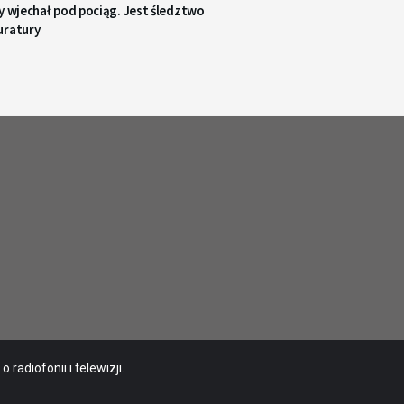
y wjechał pod pociąg. Jest śledztwo
uratury
radiofonii i telewizji.