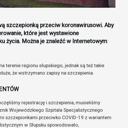
wą szczepionką przeciw koronawirusowi. Aby
ierowanie, które jest wystawione
ku życia. Można je znaleźć w Internetowym
 terenie regionu słupskiego, jednak są też takie
 duże, że wstrzymano zapisy na szczepienia.
JENTÓW
częliśmy rejestrację i szczepienia, musieliśmy
cznik Wojewódzkiego Szpitala Specjalistycznego
mi szczepionkami przeciwko COVID-19 z wariantem
alistycznym w Słupsku spowodowało,