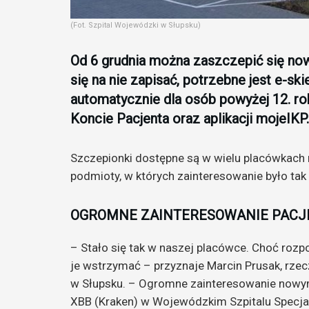
(Fot. Szpital Wojewódzki w Słupsku)
Od 6 grudnia można zaszczepić się no
się na nie zapisać, potrzebne jest e-sk
automatycznie dla osób powyżej 12. ro
Koncie Pacjenta oraz aplikacji mojeIKP.
Szczepionki dostępne są w wielu placówkach na
podmioty, w których zainteresowanie było tak
OGROMNE ZAINTERESOWANIE PAC
– Stało się tak w naszej placówce. Choć rozpo
je wstrzymać – przyznaje Marcin Prusak, rze
w Słupsku. – Ogromne zainteresowanie nowy
XBB (Kraken) w Wojewódzkim Szpitalu Specj