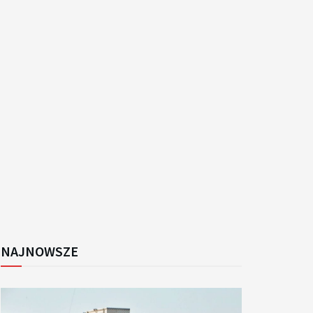
k
NAJNOWSZE