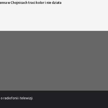
nna w Chojnicach traci kolor i nie działa
radiofonii i telewizji.