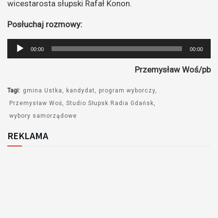
wicestarosta słupski Rafał Konon.
Posłuchaj rozmowy:
Odtwarzacz
00:00
00:00
plików
Przemysław Woś/pb
dźwiękowych
Tagi:
gmina Ustka
kandydat
program wyborczy
Przemysław Woś
Studio Słupsk Radia Gdańsk
wybory samorządowe
REKLAMA