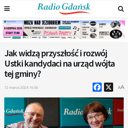
Jak widzą przyszłość i rozwój
Ustki kandydaci na urząd wójta
tej gminy?
Faceb
X
A
12 marca 2024 16:56
A