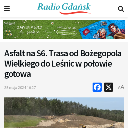
Asfalt na S6. Trasa od Bożegopola
Wielkiego do Leśnic w połowie
gotowa
Faceb
X
A
28 maja 2024 16:27
A