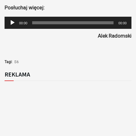
Posłuchaj więcej:
Odtwarzacz
00:00
00:00
plików
Alek Radomski
dźwiękowych
Tagi:
S6
REKLAMA