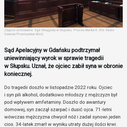
Zdjęcie archiwalne. Sąd Okręgowy w Słupsku. Proces Marka K. (fot. Radio
Gdańsk/Przemysław Woś)
Sąd Apelacyjny w Gdańsku podtrzymał
uniewinniający wyrok w sprawie tragedii
w Słupsku. Uznał, że ojciec zabił syna w obronie
koniecznej.
Do tragedii doszło w listopadzie 2022 roku. Ojciec
i syn pili alkohol, dodatkowo młodszy z mężczyzn był
pod wpływem amfetaminy. Doszło do awantury
domowej, syn zaczął szarpać i dusić ojca. 71-letni
wówczas mężczyzna chwycił nóż i zadał synowi jeden
cios. 34-latek zmarł w wyniku utraty dużej ilości krwi.