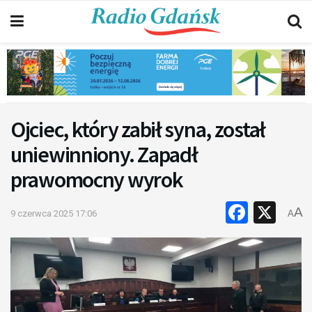
Ojciec, który zabił syna, został
uniewinniony. Zapadł
prawomocny wyrok
Faceb
X
A
9 czerwca 2025 17:06
A