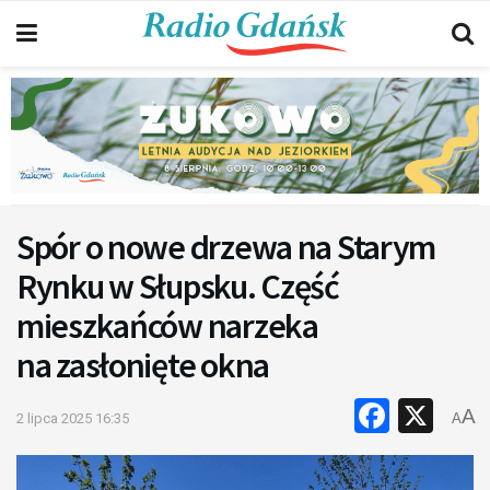
Spór o nowe drzewa na Starym
Rynku w Słupsku. Część
mieszkańców narzeka
na zasłonięte okna
Faceb
X
A
2 lipca 2025 16:35
A