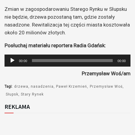
Zmian w zagospodarowaniu Starego Rynku w Słupsku
nie będzie, drzewa pozostaną tam, gdzie zostały
nasadzone. Rewitalizacja tej części miasta kosztowała
około 20 milionów złotych.
Posłuchaj materiału reportera Radia Gdańsk:
Odtwarzacz
00:00
00:00
plików
Przemysław Woś/am
dźwiękowych
Tagi:
drzewa
nasadzenia
Paweł Krzemień
Przemysław Woś
Słupsk
Stary Rynek
REKLAMA