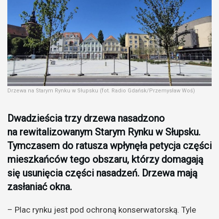
Drzewa na Starym Rynku w Słupsku (fot. Radio Gdańsk/Przemysław Woś)
Dwadzieścia trzy drzewa nasadzono
na rewitalizowanym Starym Rynku w Słupsku.
Tymczasem do ratusza wpłynęła petycja części
mieszkańców tego obszaru, którzy domagają
się usunięcia części nasadzeń. Drzewa mają
zasłaniać okna.
– Plac rynku jest pod ochroną konserwatorską. Tyle