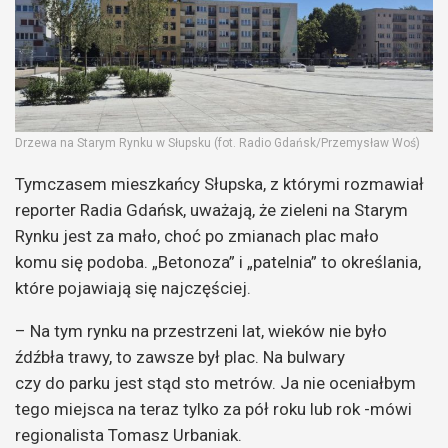
Drzewa na Starym Rynku w Słupsku (fot. Radio Gdańsk/Przemysław Woś)
Tymczasem mieszkańcy Słupska, z którymi rozmawiał
reporter Radia Gdańsk, uważają, że zieleni na Starym
Rynku jest za mało, choć po zmianach plac mało
komu się podoba. „Betonoza” i „patelnia” to określania,
które pojawiają się najczęściej.
– Na tym rynku na przestrzeni lat, wieków nie było
źdźbła trawy, to zawsze był plac. Na bulwary
czy do parku jest stąd sto metrów. Ja nie oceniałbym
tego miejsca na teraz tylko za pół roku lub rok -mówi
regionalista Tomasz Urbaniak.