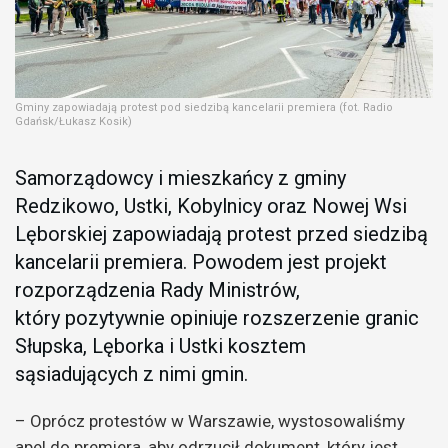
Gminy zapowiadają protest pod siedzibą kancelarii premiera (fot. Radio
Gdańsk/Łukasz Kosik)
Samorządowcy i mieszkańcy z gminy
Redzikowo, Ustki, Kobylnicy oraz Nowej Wsi
Lęborskiej zapowiadają protest przed siedzibą
kancelarii premiera. Powodem jest projekt
rozporządzenia Rady Ministrów,
który pozytywnie opiniuje rozszerzenie granic
Słupska, Lęborka i Ustki kosztem
sąsiadujących z nimi gmin.
– Oprócz protestów w Warszawie, wystosowaliśmy
apel do premiera, aby odrzucił dokument, który jest