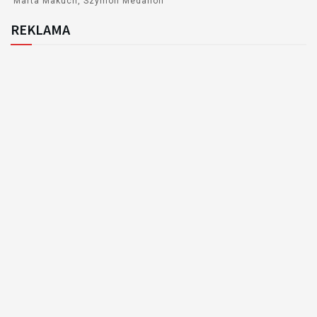
Marta Makuch
Szymon Medalion
REKLAMA