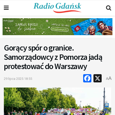
Gorący spór o granice.
Samorządowcy z Pomorza jadą
protestować do Warszawy
Faceb
X
A
29 lipca 2025 18:55
A