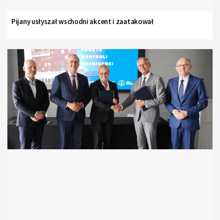
Pijany usłyszał wschodni akcent i zaatakował