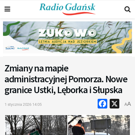
Zmiany na mapie
administracyjnej Pomorza. Nowe
granice Ustki, Lęborka i Słupska
Faceb
X
A
1 stycznia 2026 14:05
A