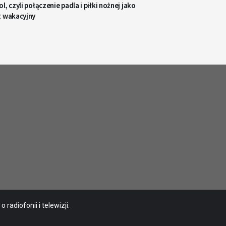
l, czyli połączenie padla i piłki nożnej jako
t wakacyjny
radiofonii i telewizji.