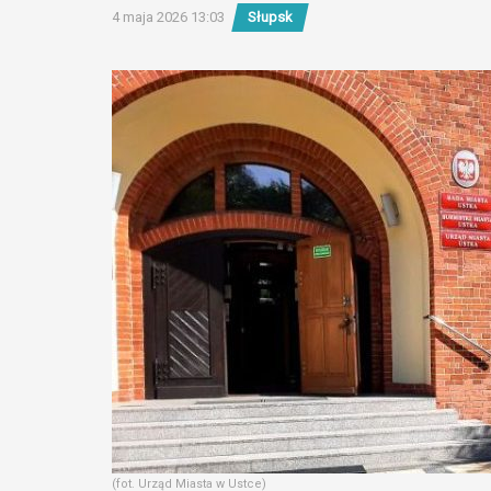
4 maja 2026 13:03
Słupsk
(fot. Urząd Miasta w Ustce)