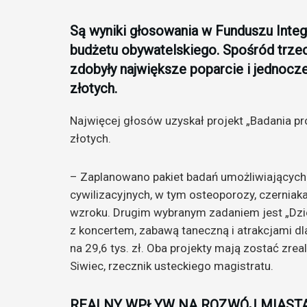
Są wyniki głosowania w Funduszu Inte
budżetu obywatelskiego. Spośród trze
zdobyły największe poparcie i jednocze
złotych.
Najwięcej głosów uzyskał projekt „Badania pro
złotych.
– Zaplanowano pakiet badań umożliwiającyc
cywilizacyjnych, w tym osteoporozy, czernia
wzroku. Drugim wybranym zadaniem jest „Dzie
z koncertem, zabawą taneczną i atrakcjami dl
na 29,6 tys. zł. Oba projekty mają zostać zre
Siwiec, rzecznik usteckiego magistratu.
REALNY WPŁYW NA ROZWÓJ MIAST