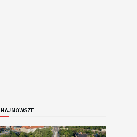
k
NAJNOWSZE