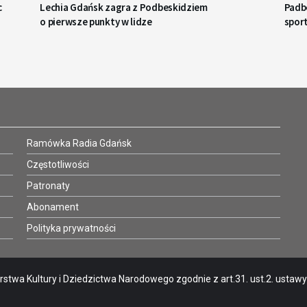
c
Lechia Gdańsk zagra z Podbeskidziem
Padbo
o pierwsze punkty w lidze
spor
Ramówka Radia Gdańsk
Częstotliwości
Patronaty
Abonament
Polityka prywatności
stwa Kultury i Dziedzictwa Narodowego zgodnie z art.31. ust.2. ustawy o 