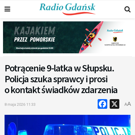
Potrącenie 9-latka w Słupsku.
Policja szuka sprawcy i prosi
o kontakt świadków zdarzenia
Faceb
X
A
8 maja 2026 11:33
A