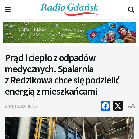
Prąd i ciepło z odpadów
medycznych. Spalarnia
z Redzikowa chce się podzielić
energią z mieszkańcami
Faceb
X
A
8 maja 2026 18:35
A