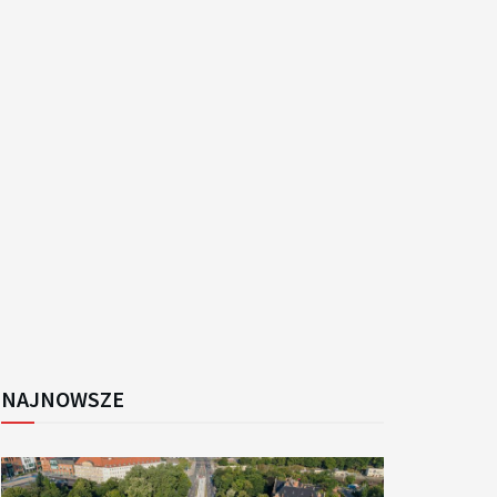
k
NAJNOWSZE