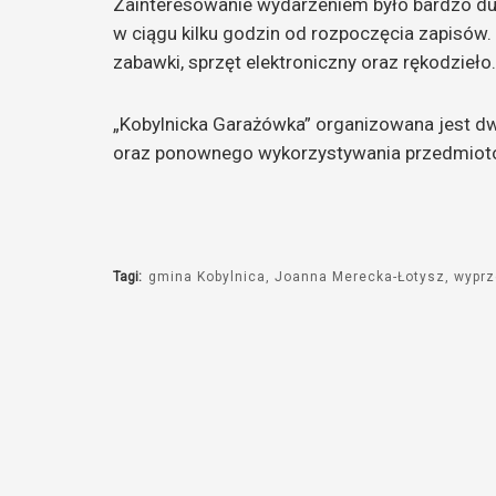
Zainteresowanie wydarzeniem było bardzo d
dźwiękowych
w ciągu kilku godzin od rozpoczęcia zapisów. N
zabawki, sprzęt elektroniczny oraz rękodzieło.
„Kobylnicka Garażówka” organizowana jest dwa
oraz ponownego wykorzystywania przedmio
Tagi:
gmina Kobylnica
Joanna Merecka-Łotysz
wypr