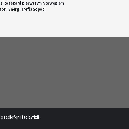
as Rotegard pierwszym Norwegiem
torii Energi Trefla Sopot
radiofonii i telewizji.