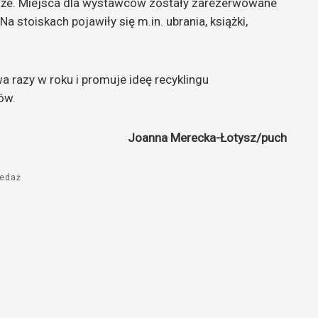
uże. Miejsca dla wystawców zostały zarezerwowane
do
a stoiskach pojawiły się m.in. ubrania, książki,
góry
oraz
do
dołu
 razy w roku i promuje ideę recyklingu
aby
tów.
zwiększyć
lub
Joanna Merecka-Łotysz/puch
zmniejszyć
głośność.
zedaż