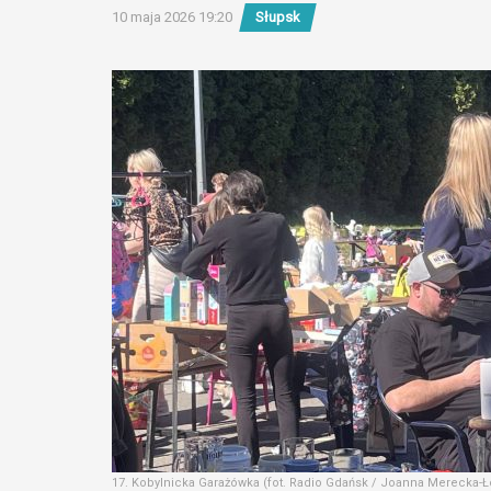
10 maja 2026 19:20
Słupsk
17. Kobylnicka Garażówka (fot. Radio Gdańsk / Joanna Merecka-Ł