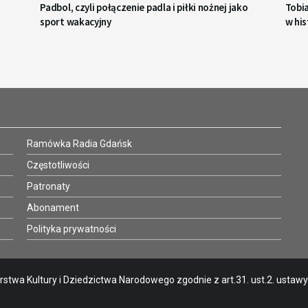
Padbol, czyli połączenie padla i piłki nożnej jako
Tobi
sport wakacyjny
w his
Ramówka Radia Gdańsk
Częstotliwości
Patronaty
Abonament
Polityka prywatności
stwa Kultury i Dziedzictwa Narodowego zgodnie z art.31. ust.2. ustawy o 