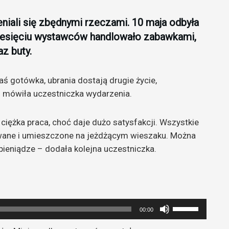
niali się zbędnymi rzeczami. 10 maja odbyła
dziesięciu wystawców handlowało zabawkami,
az buty.
ś gotówka, ubrania dostają drugie życie,
 mówiła uczestniczka wydarzenia.
ciężka praca, choć daje dużo satysfakcji. Wszystkie
wane i umieszczone na jeżdżącym wieszaku. Można
 pieniądze – dodała kolejna uczestniczka.
Używaj
00:00
strzałek