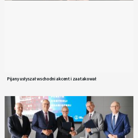
Pijany usłyszał wschodni akcent i zaatakował