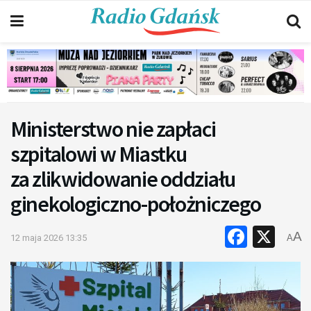
Ministerstwo nie zapłaci
szpitalowi w Miastku
za zlikwidowanie oddziału
ginekologiczno-położniczego
Faceb
X
A
12 maja 2026 13:35
A