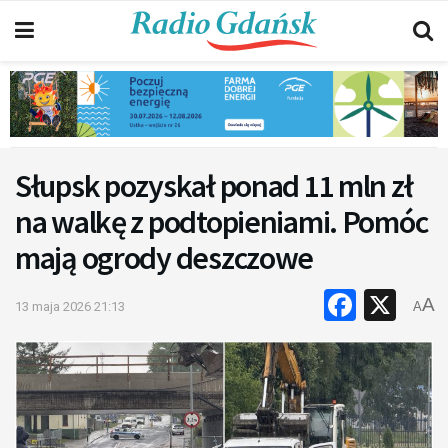
Słupsk pozyskał ponad 11 mln zł
na walkę z podtopieniami. Pomóc
mają ogrody deszczowe
Faceb
X
A
13 maja 2026 21:13
A