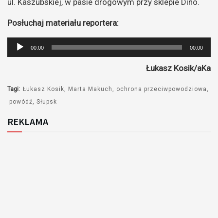
ul. Kaszubskiej, w pasie drogowym przy sklepie Dino.
Posłuchaj materiału reportera:
Odtwarzacz
00:00
00:00
plików
Łukasz Kosik/aKa
dźwiękowych
Tagi:
Łukasz Kosik
Marta Makuch
ochrona przeciwpowodziowa
powódź
Słupsk
REKLAMA