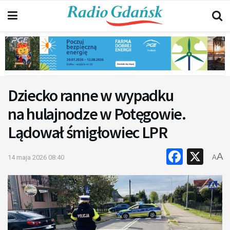
Dziecko ranne w wypadku
na hulajnodze w Potęgowie.
Lądował śmigłowiec LPR
Faceb
X
A
14 maja 2026 08:40
A