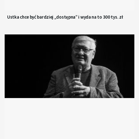
Ustka chce być bardziej „dostępna” i wyda na to 300 tys. zł