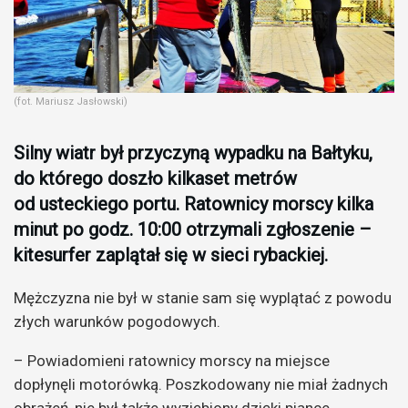
(fot. Mariusz Jasłowski)
Silny wiatr był przyczyną wypadku na Bałtyku,
do którego doszło kilkaset metrów
od usteckiego portu. Ratownicy morscy kilka
minut po godz. 10:00 otrzymali zgłoszenie –
kitesurfer zaplątał się w sieci rybackiej.
Mężczyzna nie był w stanie sam się wyplątać z powodu
złych warunków pogodowych.
– Powiadomieni ratownicy morscy na miejsce
dopłynęli motorówką. Poszkodowany nie miał żadnych
obrażeń, nie był także wyziębiony dzięki piance