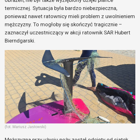
termicznej. Sytuacja była bardzo niebezpieczna,
ponieważ nawet ratownicy mieli problem z uwolnieniem
mężczyzny. To mogłoby się skończyć tragicznie –
zaznaczył uczestniczący w akcji ratownik SAR Hubert
Bierndgarski.
(fot. Mariusz Jasłowski)
Mężczyzna przy użyciu noży został odcięty od siatek