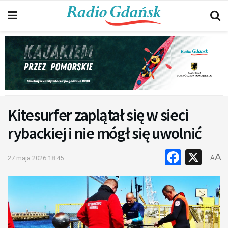
Kitesurfer zaplątał się w sieci
rybackiej i nie mógł się uwolnić
Faceb
X
A
27 maja 2026 18:45
A