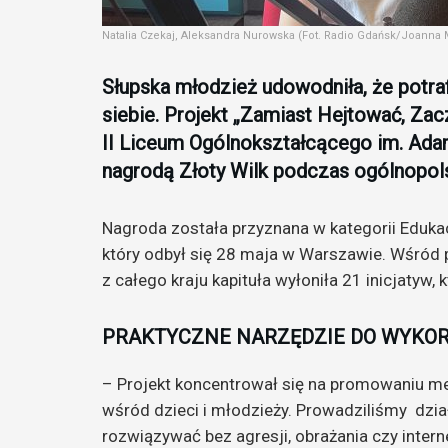
Natalia Czekaj, Aleksandra Nurowska (Fot. Radio Gdańsk/Joanna 
Słupska młodzież udowodniła, że potra
siebie. Projekt „Zamiast Hejtować, Za
II Liceum Ogólnokształcącego im. Ada
nagrodą Złoty Wilk podczas ogólnopolsk
Nagroda została przyznana w kategorii Edukac
który odbył się 28 maja w Warszawie. Wśród 
z całego kraju kapituła wyłoniła 21 inicjatyw,
PRAKTYCZNE NARZĘDZIE DO WYKOR
– Projekt koncentrował się na promowaniu me
wśród dzieci i młodzieży. Prowadziliśmy dzia
rozwiązywać bez agresji, obrażania czy inte