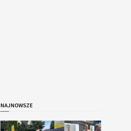
k
NAJNOWSZE