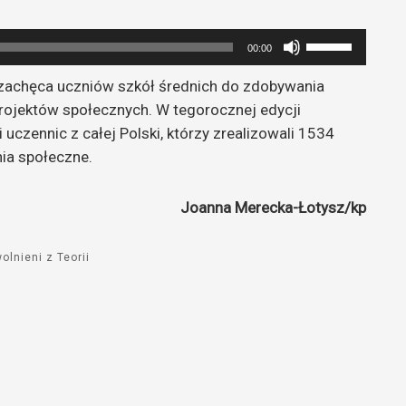
Używaj
00:00
strzałek
 zachęca uczniów szkół średnich do zdobywania
do
rojektów społecznych. W tegorocznej edycji
góry
uczennic z całej Polski, którzy zrealizowali 1534
oraz
ia społeczne.
do
dołu
aby
Joanna Merecka-Łotysz/kp
zwiększyć
lub
olnieni z Teorii
zmniejszyć
głośność.