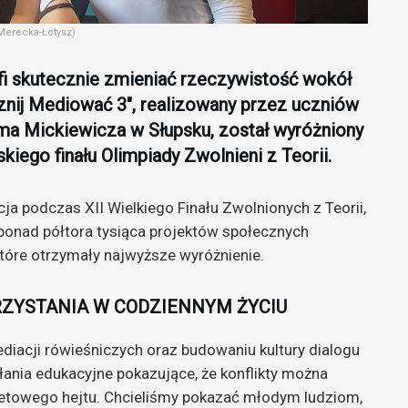
Merecka-Łotysz)
fi skutecznie zmieniać rzeczywistość wokół
cznij Mediować 3″, realizowany przez uczniów
ma Mickiewicza w Słupsku, został wyróżniony
iego finału Olimpiady Zwolnieni z Teorii.
ja podczas XII Wielkiego Finału Zwolnionych z Teorii,
ponad półtora tysiąca projektów społecznych
 które otrzymały najwyższe wyróżnienie.
ZYSTANIA W CODZIENNYM ŻYCIU
diacji rówieśniczych oraz budowaniu kultury dialogu
łania edukacyjne pokazujące, że konflikty można
rnetowego hejtu. Chcieliśmy pokazać młodym ludziom,