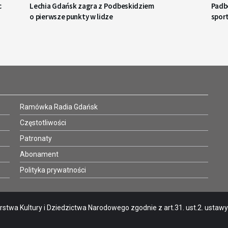
c
Lechia Gdańsk zagra z Podbeskidziem
Padbo
o pierwsze punkty w lidze
spor
Ramówka Radia Gdańsk
Częstotliwości
Patronaty
Abonament
Polityka prywatności
stwa Kultury i Dziedzictwa Narodowego zgodnie z art.31. ust.2. ustawy o 