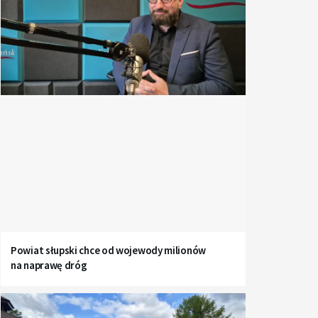
Powiat słupski chce od wojewody milionów
na naprawę dróg