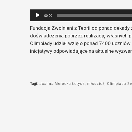
Odtwarzacz
00:00
plików
Fundacja Zwolnieni z Teorii od ponad dekady
dźwiękowych
doświadczenia poprzez realizację własnych p
Olimpiady udział wzięło ponad 7400 uczniów i 
inicjatywy odpowiadające na aktualne wyzwan
Tagi:
Joanna Merecka-Łotysz
młodzież
Olimpiada Zw