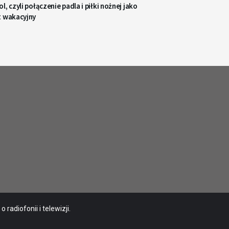
l, czyli połączenie padla i piłki nożnej jako
t wakacyjny
radiofonii i telewizji.